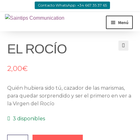
Contacto WhatsApp: +34 667 35 37 65
Ir a la navegación
Ir al contenido
Menú
Cuadernos&Libretas
EL ROCÍO
🔍
Pulseras
2,00
€
Christmas
Quién hubiera sido tú, cazador de las marismas,
Cintas
para quedar sorprendido y ser el primero en ver a
la Virgen del Rocío
Personalizados
3 disponibles
Imanes
EL ROCÍO cantidad