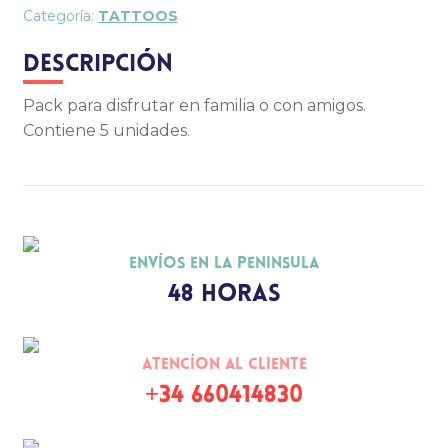
Categoría:
TATTOOS
Christmas
Descripción
Descargables
Pack para disfrutar en familia o con amigos.
The Box
Contiene 5 unidades.
Envíos en la peninsula
48 horas
Atencíon al cliente
+34 660414830